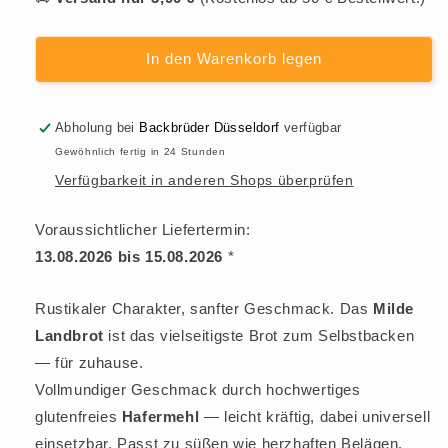
Menge
Menge
für
für
In den Warenkorb legen
Mildes
Mildes
Landbrot
Landbrot
Abholung bei
Backbrüder Düsseldorf
verfügbar
–
–
Gewöhnlich fertig in 24 Stunden
Verfügbarkeit in anderen Shops überprüfen
glutenfreie
glutenfreie
Bio-
Bio-
Voraussichtlicher Liefertermin:
Backmischung
Backmischung
13.08.2026 bis 15.08.2026
*
Rustikaler Charakter, sanfter Geschmack. Das
Milde
Landbrot
ist das vielseitigste Brot zum Selbstbacken
— für zuhause.
Vollmundiger Geschmack durch hochwertiges
glutenfreies
Hafermehl
— leicht kräftig, dabei universell
einsetzbar. Passt zu süßen wie herzhaften Belägen.