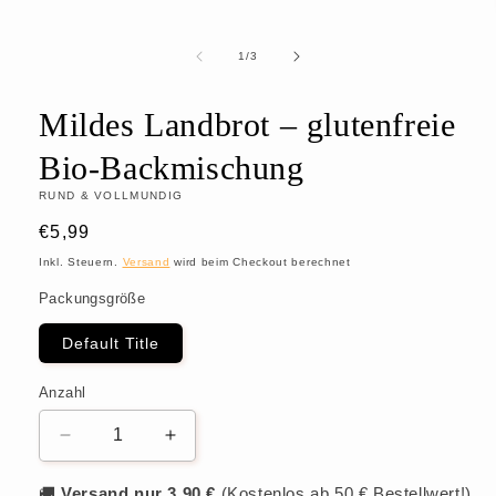
von
1
/
3
Mildes Landbrot – glutenfreie
Bio-Backmischung
RUND & VOLLMUNDIG
Normaler
€5,99
Preis
Inkl. Steuern.
Versand
wird beim Checkout berechnet
Packungsgröße
Default Title
Anzahl
Verringere
Erhöhe
die
die
🚚
Versand nur 3,90 €
(Kostenlos ab 50 € Bestellwert!)