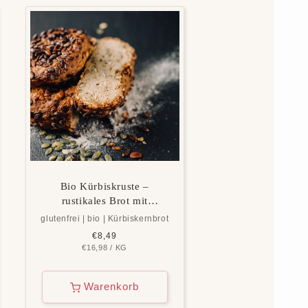
Bio Kürbiskruste –
rustikales Brot mit
Kürbiskernen, glutenfrei &
glutenfrei | bio | Kürbiskernbrot
vegan
Normaler
€8,49
GRUNDPREIS
PRO
€16,98
Preis
/
KG
Warenkorb