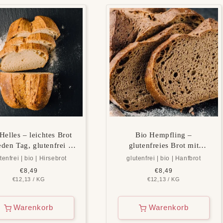
Helles – leichtes Brot
Bio Hempfling –
eden Tag, glutenfrei &
glutenfreies Brot mit
vegan
Hanfsaat & Charakter
tenfrei | bio | Hirsebrot
glutenfrei | bio | Hanfbrot
Normaler
€8,49
Normaler
€8,49
GRUNDPREIS
PRO
GRUNDPREIS
PRO
€12,13
Preis
/
KG
€12,13
Preis
/
KG
Warenkorb
Warenkorb