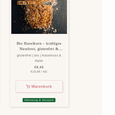
Bio Haselkorn – kräftiges
Nussbrot, glutenfrei &
vegan
glutenfrei | bio | Haselnuss &
Hafer
Normaler
€9,49
GRUNDPREIS
PRO
€18,98
Preis
/
KG
Warenkorb
Abholung & Versand