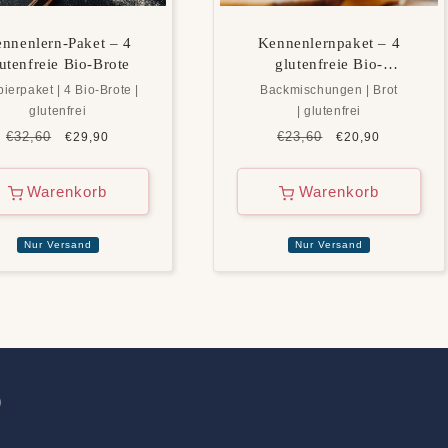
nnenlern-Paket – 4
Kennenlernpaket – 4
utenfreie Bio-Brote
glutenfreie Bio-
Backmischungen
ierpaket | 4 Bio-Brote |
Backmischungen | Brot
glutenfrei
| glutenfrei
Normaler
€32,60
Verkaufspreis
Normaler
€23,60
Verkaufspreis
€29,90
€20,90
Preis
Preis
Warenkorb
Warenkorb
Nur Versand
Nur Versand
o