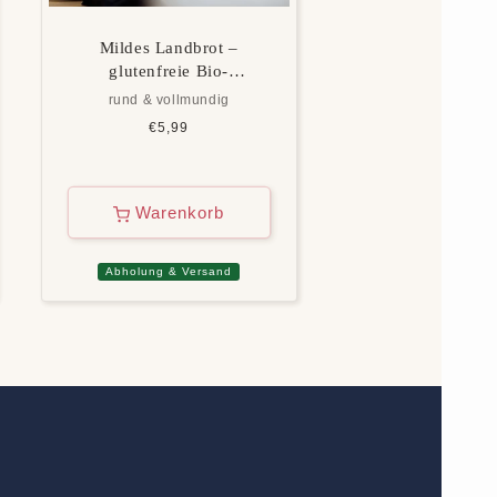
Mildes Landbrot –
glutenfreie Bio-
Backmischung
rund & vollmundig
Normaler
€5,99
Preis
Warenkorb
Abholung & Versand