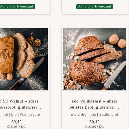
Abholung & Versand
Abholung & Versand
o Sir Walnut – edles
Bio Vollkornist – unser
ussbrot, glutenfrei &
purstes Brot, glutenfrei &
vegan
vegan
enfrei | bio | Walnussbrot
glutenfrei | bio | Saatenbrot
Normaler
€9,49
Normaler
€9,49
GRUNDPREIS
PRO
GRUNDPREIS
PRO
€18,98
Preis
/
KG
€18,98
Preis
/
KG