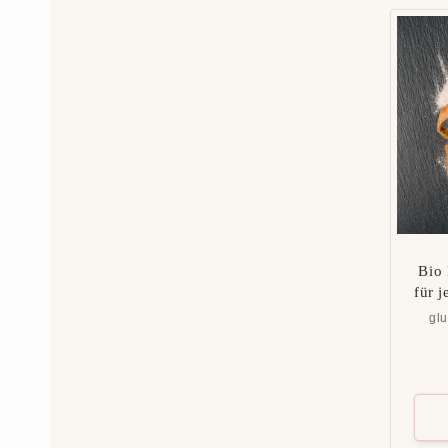
Bio 
für j
glu