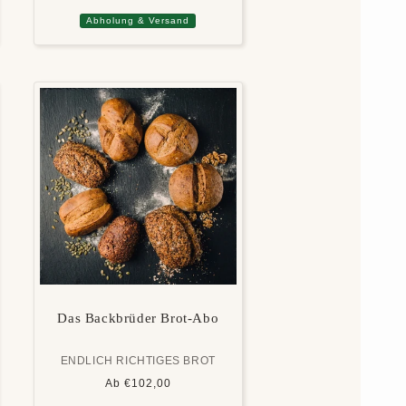
Abholung & Versand
Das Backbrüder Brot-Abo
ENDLICH RICHTIGES BROT
Normaler
Ab €102,00
Preis