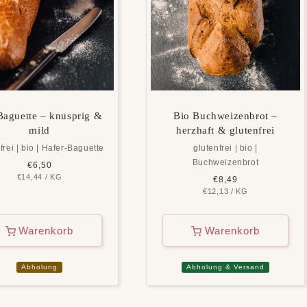
Baguette – knusprig &
Bio Buchweizenbrot –
mild
herzhaft & glutenfrei
frei | bio | Hafer-Baguette
glutenfrei | bio |
Buchweizenbrot
Normaler
€6,50
GRUNDPREIS
PRO
€14,44
Preis
/
KG
Normaler
€8,49
GRUNDPREIS
PRO
€12,13
Preis
/
KG
Warenkorb
Warenkorb
Abholung
Abholung & Versand