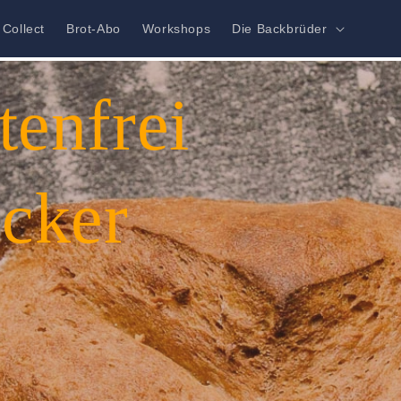
 Collect
Brot-Abo
Workshops
Die Backbrüder
tenfrei
ecker