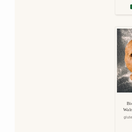
Bi
Waln
glut