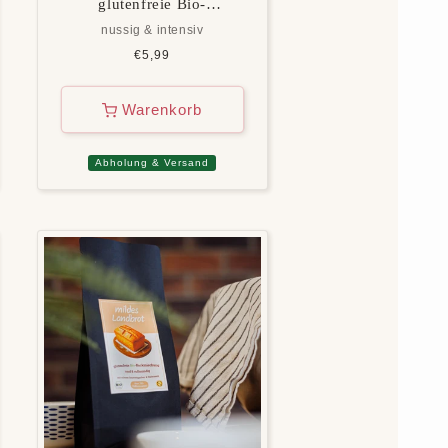
glutenfreie Bio-
Backmischung
nussig & intensiv
Normaler
€5,99
Preis
Warenkorb
Abholung & Versand