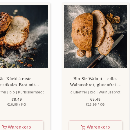
Bio Kürbiskruste –
Bio Sir Walnut – edles
rustikales Brot mit
Walnussbrot, glutenfrei &
iskernen, glutenfrei &
vegan
frei | bio | Kürbiskernbrot
glutenfrei | bio | Walnussbrot
vegan
Normaler
€8,49
Normaler
€9,49
GRUNDPREIS
PRO
GRUNDPREIS
PRO
€16,98
Preis
/
KG
€18,98
Preis
/
KG
Warenkorb
Warenkorb