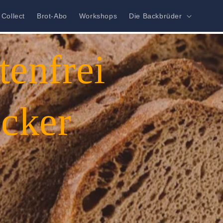
 Collect
Brot-Abo
Workshops
Die Backbrüder
tenfrei
ecker