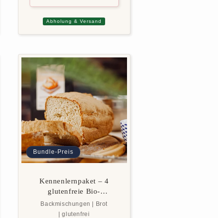
Abholung & Versand
Bundle-Preis
Kennenlernpaket – 4
glutenfreie Bio-
Backmischungen
Backmischungen | Brot
| glutenfrei