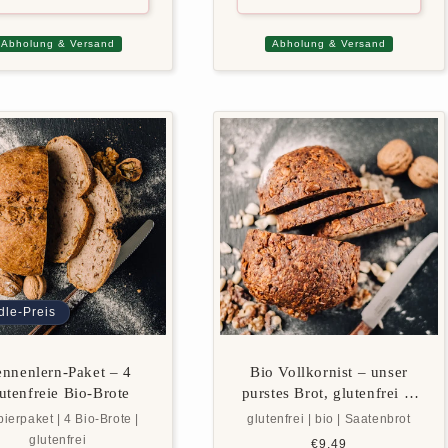
Abholung & Versand
Abholung & Versand
dle-Preis
nnenlern-Paket – 4
Bio Vollkornist – unser
utenfreie Bio-Brote
purstes Brot, glutenfrei &
vegan
ierpaket | 4 Bio-Brote |
glutenfrei | bio | Saatenbrot
glutenfrei
Normaler
€9,49