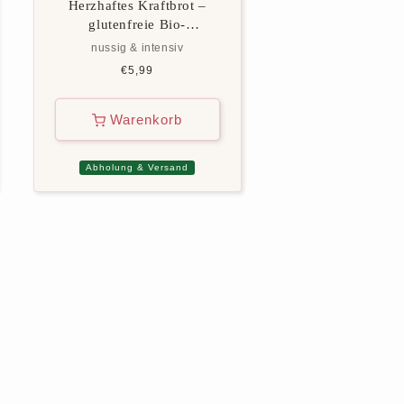
Herzhaftes Kraftbrot –
glutenfreie Bio-
Backmischung
nussig & intensiv
Normaler
€5,99
Preis
Warenkorb
Abholung & Versand