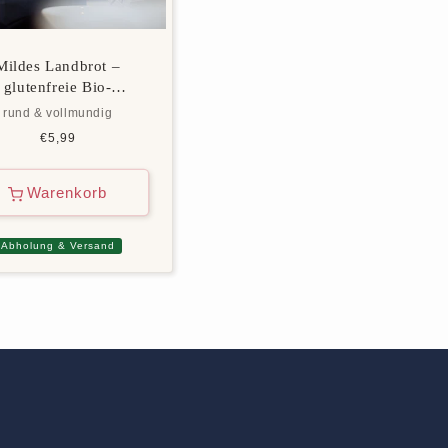
Mildes Landbrot –
glutenfreie Bio-
Backmischung
rund & vollmundig
Normaler
€5,99
Preis
Warenkorb
Abholung & Versand