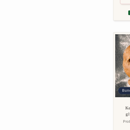
Bun
Ke
gl
Prob