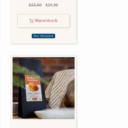
Normaler
€23,60
Verkaufspreis
€20,90
Preis
Warenkorb
Nur Versand