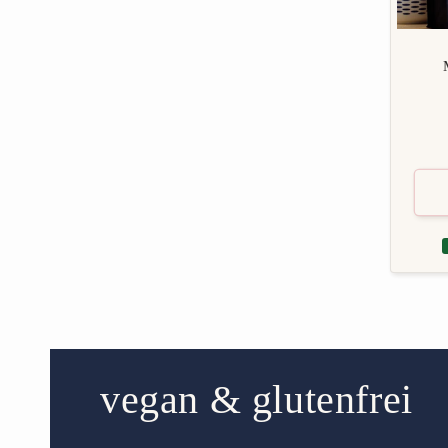
K
vegan & glutenfrei