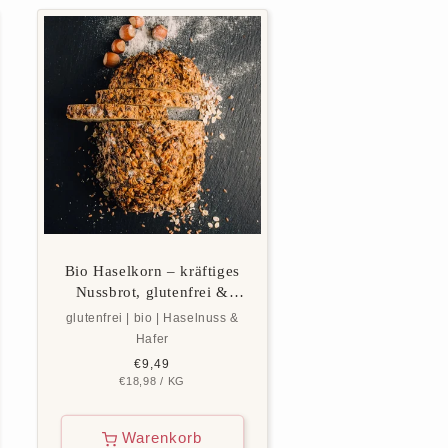
Bio Haselkorn – kräftiges
Nussbrot, glutenfrei &
vegan
glutenfrei | bio | Haselnuss &
Hafer
Normaler
€9,49
GRUNDPREIS
PRO
€18,98
Preis
/
KG
Warenkorb