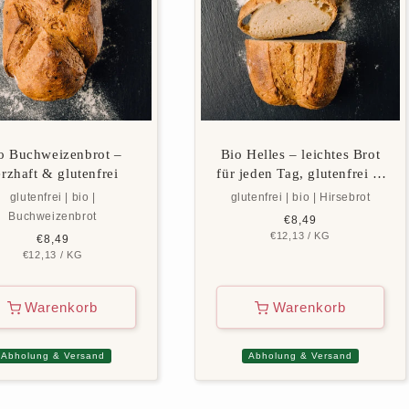
o Buchweizenbrot –
Bio Helles – leichtes Brot
rzhaft & glutenfrei
für jeden Tag, glutenfrei &
vegan
glutenfrei | bio |
glutenfrei | bio | Hirsebrot
Buchweizenbrot
Normaler
€8,49
GRUNDPREIS
PRO
€12,13
Preis
/
KG
Normaler
€8,49
GRUNDPREIS
PRO
€12,13
Preis
/
KG
Warenkorb
Warenkorb
Abholung & Versand
Abholung & Versand