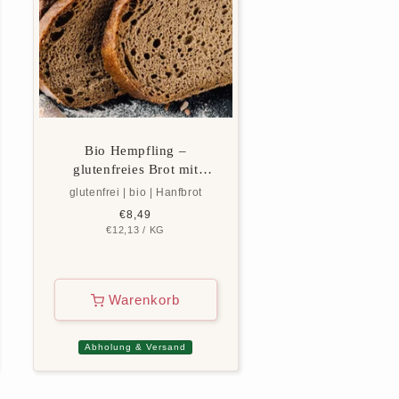
Bio Hempfling –
glutenfreies Brot mit
Hanfsaat & Charakter
glutenfrei | bio | Hanfbrot
Normaler
€8,49
GRUNDPREIS
PRO
€12,13
Preis
/
KG
Warenkorb
Abholung & Versand