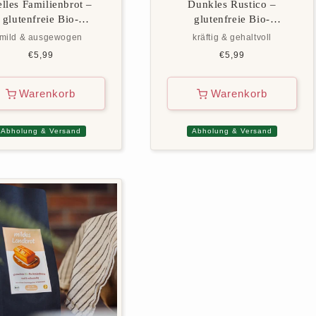
lles Familienbrot –
Dunkles Rustico –
glutenfreie Bio-
glutenfreie Bio-
Backmischung
Backmischung
mild & ausgewogen
kräftig & gehaltvoll
Normaler
€5,99
Normaler
€5,99
Preis
Preis
Warenkorb
Warenkorb
Abholung & Versand
Abholung & Versand